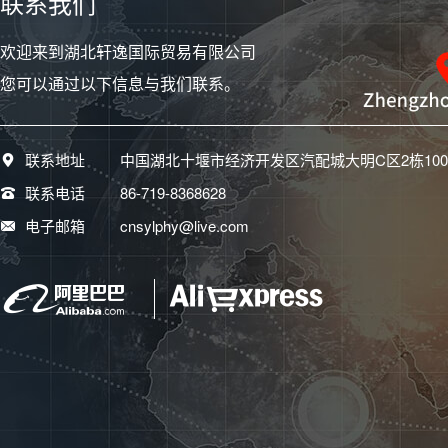
联系我们
发动机自动启/停： -
变速箱： 2018款东风小
欢迎来到湖北轩逸国际贸易有限公司
康K01 1.0L 2.3m瓦楞货箱AF
10 国V 数据纠错
您可以通过以下信息与我们联系。
挡位个数： 5
变速箱类型： MT
变速箱名称： 手动变速
联系地址
中国湖北十堰市经济开发区汽配城大明C区2栋100
箱
底盘转向： 2018款东风
联系电话
86-719-8368628
小康K01 1.0L 2.3m瓦楞货箱A
电子邮箱
cnsylphy@live.com
F10 国V 数据纠错
驱动方式： 中置后驱
车体结构： 承载式
助力类型： 无助力
前悬挂类型： 麦弗逊式
独立悬挂
后悬挂类型： 钢板弹簧
式非独立悬挂
车轮制动： 2018款东风
小康K01 1.0L 2.3m瓦楞货箱A