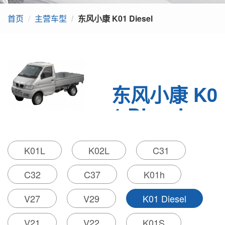
上汽名爵
首页
主营车型
东风小康 K01 Diesel
吉奥汽车
比亚迪
东风俊风
东风小康 K0
1 Diesel
厂商： 东风小康
K01L
K02L
C31
级别： 微卡
发动机： 46kW
（1.0L自然吸气）
C32
C37
K01h
动力类型： 汽油机
变速箱： 5挡MT
V27
V29
K01 Diesel
长×宽×高（mm）： 396
0×1560×1825
V21
V22
K01S