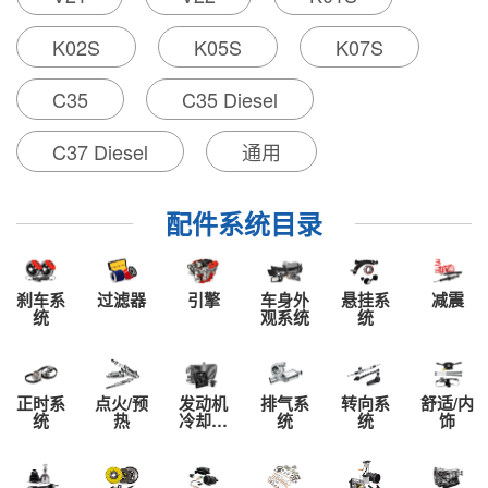
车身结构： 2门 2座 卡车
上市年份： 2018
K02S
K05S
K07S
最高车速（km/h）： 110
0-100加速时间（s）： -
C35
C35 Diesel
工信部油耗（L/100k
m）： 6.8
C37 Diesel
通用
整车质保政策： 7年或20
万公里
车身参数： 2018款东风
配件系统目录
小康K01 1.0L 2.3m瓦楞货箱A
F10 国V 数据纠错
车长（mm）： 3960
车宽（mm）： 1560
刹车系
过滤器
引擎
车身外
悬挂系
减震
统
观系统
统
车高（mm）： 1825
轴距（mm）： 2515
整备质量（kg）： 840
最小离地间隙（mm）： -
正时系
点火/预
发动机
排气系
转向系
舒适/内
前轮距（mm）： 1310
统
热
冷却系
统
统
饰
统
后轮距（mm）： 1310
车身结构： 卡车
车门数： 2