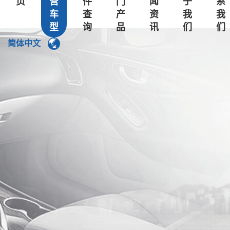
页
营
件
门
闻
于
系
车
查
产
资
我
我
东风小康
型
询
品
讯
们
们
东风风光
简体中文
东风风行
东风风神
郑州日产
长安
奇瑞
吉利
力帆
中华
上汽荣威