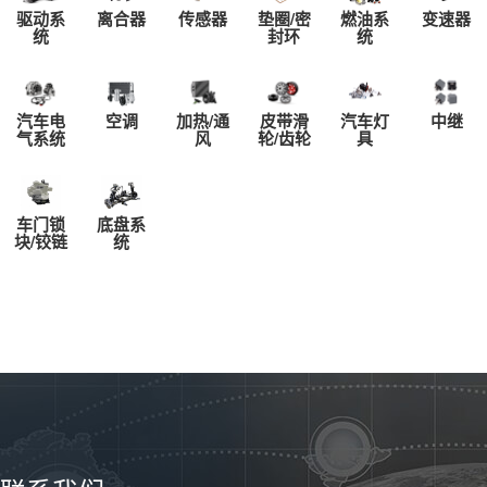
驱动系
离合器
传感器
垫圈/密
燃油系
变速器
座位数： 2
统
封环
统
油箱容积（L）： 40
发动机： 2018款东风小
康K01 1.0L 2.3m瓦楞货箱AF
10 国V 数据纠错
汽车电
空调
加热/通
皮带滑
汽车灯
中继
气系统
风
轮/齿轮
具
发动机型号： AF10
排量（L）： 1.0
排量（mL）： 1000
进气形式： 自然吸气
车门锁
底盘系
气缸排列形式： 直列（L
块/铰链
统
型）
汽缸数： 4
最大马力（Ps）： 63
最大功率（kW/rpm）： 4
6/-
最大扭矩（Nm/rpm）： -
燃料： 汽油
燃油标号： 92号
供油方式： 多点电喷
环保标准： 国V