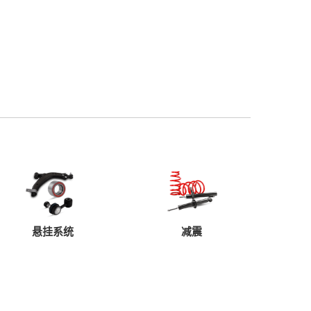
、现代，外形较以往的微面有明显区别，个人认为在部
俊风CV03首次启用新的“四飞燕”商标，代表东风集
V03将具备商用车的实用性，和乘用车的舒适度。俊
635和1910毫米，从数据上看完全可以满足它载人和
大嘴蜂窝式的进气格栅，并配有等号镀铬装饰条，不仅
高发动机散热效果。一体式设计的前大灯，完全模
感。非常值得一提的是，俊风CV03全系都配备了前
全。
往的微面，从侧面看比传统的微面前脸要稍长出一段，
悬挂系统
减震
采用了侧滑式双轨设计，对与乘客上下车辆和搬运货
整个承载能力！俊风CV03在外后视镜上集成LED
比较常见，很少能在微面上见到，大大提升了俊风
高配的豪华型上采用铝合金轮毂，轮毂图案设计新颖使
则是采用了钢制轮毂。