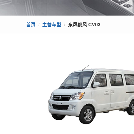
中华
上汽荣威
首页
主营车型
东风俊风 CV03
上汽名爵
吉奥汽车
比亚迪
东风俊风