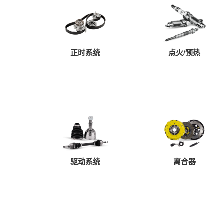
正时系统
点火/预热
驱动系统
离合器