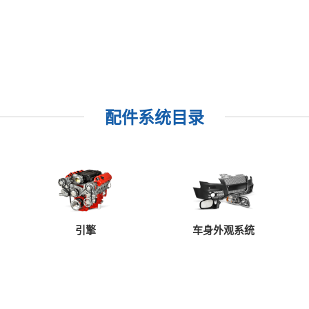
东风俊风CV03整车造型设计非常时尚
分细节上俊风CV03已经完全轿车化了。
团的微车高端品牌，同时也标示了俊风C
风CV03整车的长宽高分别达到4030、1
来货的需求。
配件系统目录
前后都有摄像头静态体验-东风俊风CV03
东风俊风CV03的前脸采用当下流行的
加强了整车的运动感，而且可以有效的提
拟了轿车的设计，为车头增加了几分商务
雾灯，大大提高了在特殊路况下的行车安
东风俊风CV03侧面造型明显区别于以
引擎
车身外观系统
整体看起来很像一款小号的MPV。后门
品提供了很好的实用性，大大提升了，提高
辅助转向灯，这种设计一般在家用轿车上
CV30整车档次。东风俊风CV03在最
用12幅式设计，动感十足。低配车车型