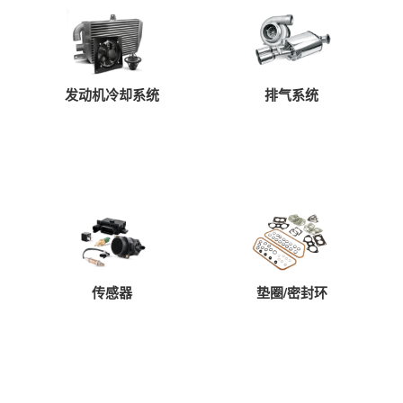
尾部整体看起来跟普通的微面没有很大的
一的亮点设计是为了提高行车安全而设计
的提醒后方车辆，减低追尾事故发生几率
互呼应！备胎并没有像轿车那样放置在后
发动机冷却系统
排气系统
车身空间！在尾部下方隐藏着倒车摄像头
传感器
垫圈/密封环