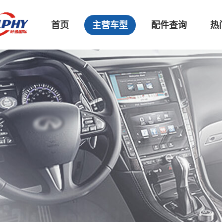
首页
主营车型
配件查询
热
东风小康
东风风光
东风风行
东风风神
郑州日产
长安
奇瑞
吉利
力帆