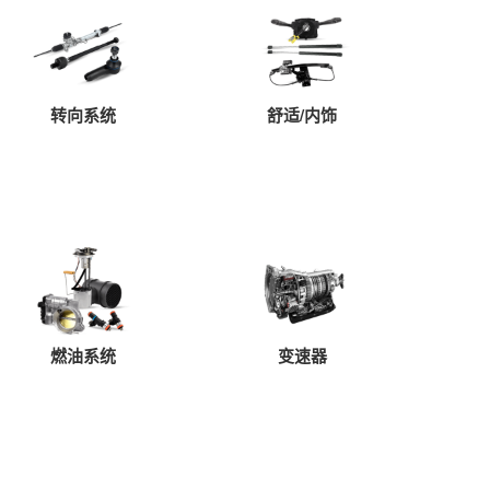
区别，样子比较中规中矩，简单实用是主题。而唯
的，内置高位LED刹车灯此配置为全系车型！有效
！尾灯而是采用了单竖立式设计，和高位刹车灯相
备箱内，是吸附在车身地盘上，有效的节约了整个
转向系统
舒适/内饰
，增加了安全性。
燃油系统
变速器