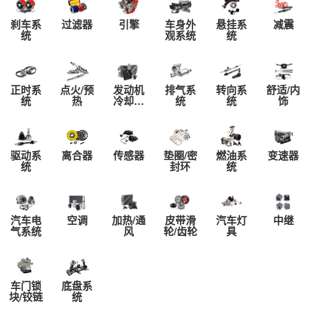
TU5JP41.6升发动机总成，它
刹车系
过滤器
引擎
车身外
悬挂系
减震
的车身采用直线及直角进行勾
统
观系统
统
勒，这样完全能够体现出它的
空间表现。帅客的腰线设计平
直，为它增加了更多的稳重特
正时系
点火/预
发动机
排气系
转向系
舒适/内
性。它拥有4420/1695/1825
统
热
冷却系
统
统
饰
（mm）的外型尺寸，轴距为2
统
695mm作为一款兼顾商用的
车型来说，车内的空间更显宽
驱动系
离合器
传感器
垫圈/密
燃油系
变速器
裕。
统
封环
统
帅客最多可以安置三排座
椅，共7个座位。高高的车顶
和7个座位是典型的商务车特
汽车电
空调
加热/通
皮带滑
汽车灯
中继
气系统
风
轮/齿轮
具
征，尤其是第二排座位是独立
座椅，使得乘客的乘坐感受相
当舒适。
车门锁
底盘系
做为商务多功能车，自然需要
块/铰链
统
具备一定的载物能力，帅客的