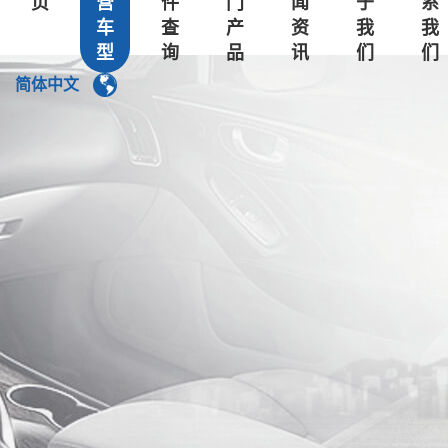
页
营
件
门
闻
于
系
车
查
产
资
我
我
东风小康
型
询
品
讯
们
们
东风风光
简体中文
东风风行
东风风神
郑州日产
长安
奇瑞
吉利
力帆
中华
上汽荣威