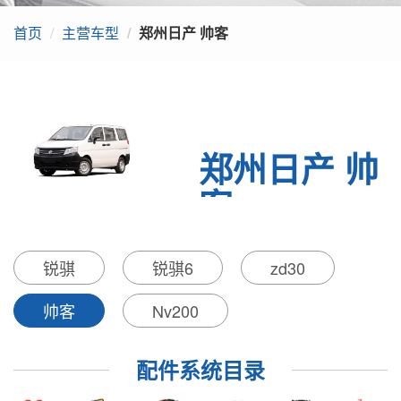
上汽名爵
首页
主营车型
郑州日产 帅客
吉奥汽车
比亚迪
东风俊风
郑州日产 帅
客
随着人们对生活品质要求不断
锐骐
锐骐6
zd30
的提升，集多重优点为一身的
商务车受关注的程度越来越
高。郑州日产高级紧凑型商务
帅客
Nv200
车帅客于2009年11月2日正式
上市。帅客1.6L使用了标致30
配件系统目录
7平台，同时还搭载了标致30
7匹配的