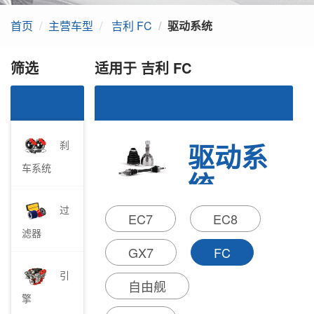
上汽名爵
首页
主营车型
吉利 FC
驱动系统
吉奥汽车
比亚迪
筛选
适用于 吉利 FC
东风俊风
驱动系
刹
车系统
统
过
EC7
EC8
汽车驱动系
滤器
统，是与驱动桥相
GX7
FC
连接的车轮，其所
受的地面摩擦力向
引
前，为车辆的行驶
自由舰
提供驱动力。
擎
汽车发动机的