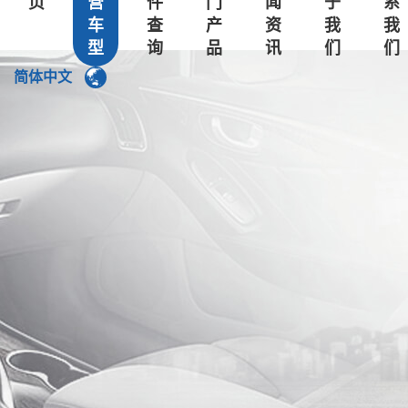
页
营
件
门
闻
于
系
车
查
产
资
我
我
东风小康
型
询
品
讯
们
们
东风风光
简体中文
东风风行
东风风神
郑州日产
长安
奇瑞
吉利
力帆
中华
上汽荣威