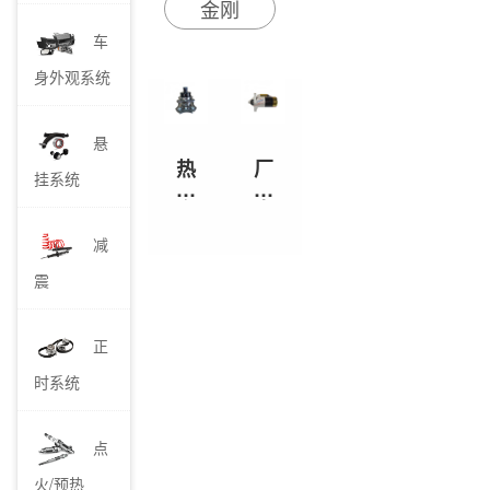
金刚
动力经过变速箱
车
后，通过驱动桥传
输到驱动轮，为车
身外观系统
辆的行驶提供动
力。驱动轮的作用
不只是支撑汽车的
悬
热
厂
重量，同时还输出
挂系统
卖
家
功率和扭矩。
汽
直
车
销
减
零
配
部
件
震
件
吉
吉
利
利
转
正
轮
向
毂
助
时系统
力
泵
点
火/预热